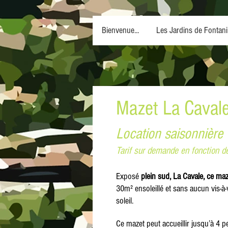
Bienvenue...
Les Jardins de Fontanil
Mazet La Caval
Location saisonnière
Tarif sur demande en fonction de
Exposé
plein sud, La Cavale, ce ma
30m² ensoleillé et sans aucun vis-à-
soleil.
Ce mazet peut accueillir jusqu’à 4 