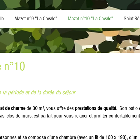
le
Mazet n°9 "La Cavale"
Mazet n°10 "La Cavale"
Saint-Ré
e
n°10
 la période et de la durée du séjour
zet de charme
de 30 m², vous offre des
prestations de qualité
. Son patio 
vis, clos de murs, est parfait pour vous relaxer et profiter confortablemen
personnes et se compose d'une chambre (avec un lit de 160 x 190), d'un